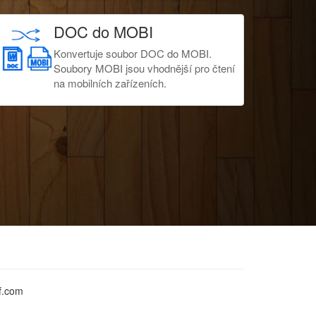
DOC do MOBI
Konvertuje soubor DOC do MOBI.
Soubory MOBI jsou vhodnější pro čtení
na mobilních zařízeních.
f.com