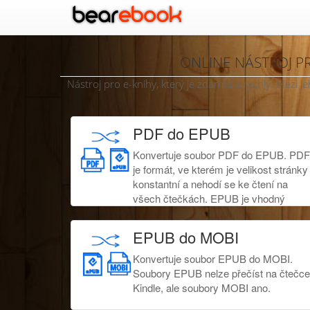
ONLINE NÁSTROJ P
Nástroj pro e-knihy, který je zdarma a rychlý. Me
PDF do EPUB
Konvertuje soubor PDF do EPUB. PDF
je formát, ve kterém je velikost stránky
konstantní a nehodí se ke čtení na
všech čtečkách. EPUB je vhodný
formát pro obrazovky všech velikostí.
EPUB do MOBI
Konvertuje soubor EPUB do MOBI.
Soubory EPUB nelze přečíst na čtečce
Kindle, ale soubory MOBI ano.