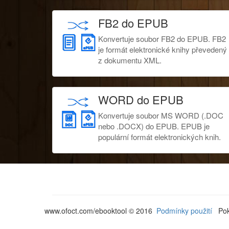
FB2 do EPUB
Konvertuje soubor FB2 do EPUB. FB2
je formát elektronické knihy převedený
z dokumentu XML.
WORD do EPUB
Konvertuje soubor MS WORD (.DOC
nebo .DOCX) do EPUB. EPUB je
populární formát elektronických knih.
www.ofoct.com/ebooktool © 2016
Podmínky použití
Pok