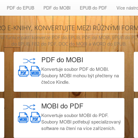
PDF do EPUB
PDF do MOBI
EPUB do PDF
Více nástr
RO E-KNIHY, KONVERTUJTE MEZI RŮZNÝMI FORM
zi jeho funkce patří konverze PDF do EPUB, PDF do MOBI, EPUB do
do EPUB, FB2 do PDF, DOC do MOBI a WORD do EPUB.
PDF do MOBI
Konvertuje soubor PDF do MOBI.
Soubory MOBI mohou být přečteny na
čtečce Kindle.
MOBI do PDF
Konvertuje soubor MOBI do PDF.
Soubory MOBI potřebují specializovaný
software na čtení na více zařízeních.