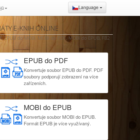
Language
ojů
ÁTY E-KNIH ONLINE
 PDF, EPUB do MOBI, MOBI do PDF, MOBI do EPUB, FB2
EPUB do PDF
Konvertuje soubor EPUB do PDF. PDF
soubory podporují zobrazení na více
zařízeních.
MOBI do EPUB
Konvertuje soubor MOBI do EPUB.
Formát EPUB je více využívaný.